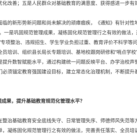
优化改善；五是人民群众对基础教育的满意度、获得感进一步有
的新形势新问题和尚未解决的顽瘴痼疾，《通知》有针对性地
措。一是巩固规范管理成果，凝练固化规范管理行之有效的做法，
项”专项整治、违规招生、学生学业负担过重、教育评价不科学等
全员培训、组织县长局长专题培训、基地校跟岗研修和“哨点学校
是提升数智赋能水平，通过构建统一问题反映平台、办学治校声
们必须锚定教育强国建设目标，建立常态化治理机制，不断提升
管理成果，提升基础教育规范化管理水平？
治基础教育安全底线失守、日常管理失序、师德师风失范等
单，凝练固化规范管理行之有效的做法，完善责任落实、全员培