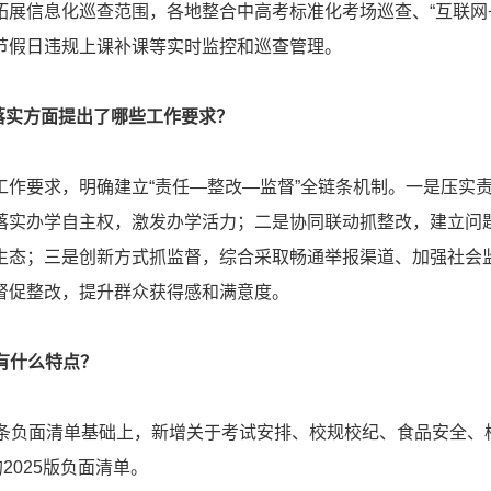
拓展信息化巡查范围，各地整合中高考标准化考场巡查、“互联网
节假日违规上课补课等实时监控和巡查管理。
落实方面提出了哪些工作要求？
要求，明确建立“责任—整改—监督”全链条机制。一是压实责
落实办学自主权，激发办学活力；二是协同联动抓整改，建立问
生态；三是创新方式抓监督，综合采取畅通举报渠道、加强社会监
督促整改，提升群众获得感和满意度。
单有什么特点？
负面清单基础上，新增关于考试安排、校规校纪、食品安全、
2025版负面清单。