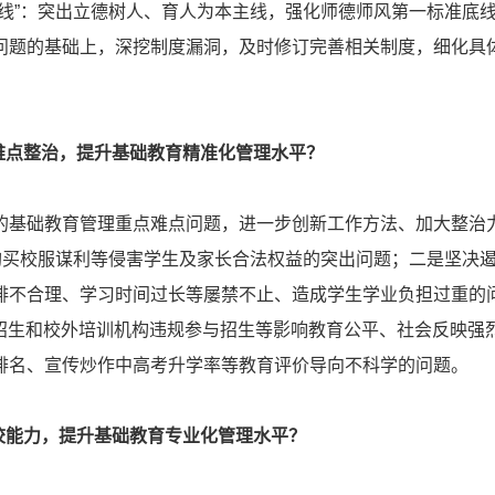
条线”：突出立德树人、育人为本主线，强化师德师风第一标准底
问题的基础上，深挖制度漏洞，及时修订完善相关制度，细化具
和难点整治，提升基础教育精准化管理水平？
础教育管理重点难点问题，进一步创新工作方法、加大整治
及购买校服谋利等侵害学生及家长合法权益的突出问题；二是坚决
排不合理、学习时间过长等屡禁不止、造成学生学业负担过重的问
区域招生和校外培训机构违规参与招生等影响教育公平、社会反映强
排名、宣传炒作中高考升学率等教育评价导向不科学的问题。
治校能力，提升基础教育专业化管理水平？