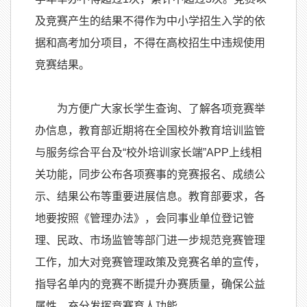
及竞赛产生的结果不得作为中小学招生入学的依
据和高考加分项目，不得在高校招生中违规使用
竞赛结果。
为方便广大家长学生查询、了解各项竞赛举
办信息，教育部近期将在全国校外教育培训监管
与服务综合平台及“校外培训家长端”APP上线相
关功能，同步公布各项赛事的竞赛报名、成绩公
示、结果公布等重要进展信息。教育部要求，各
地要按照《管理办法》，会同事业单位登记管
理、民政、市场监管等部门进一步规范竞赛管理
工作，加大对竞赛管理政策及竞赛名单的宣传，
指导名单内的竞赛不断提升办赛质量，确保公益
属性，充分发挥竞赛育人功能。