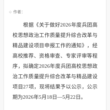
作者：
根据《关于做好
2026
年度兵团高
校思想政治工作质量提升综合改革与
精品建设项目申报工作的通知》，经
高校推荐、资格审查、专家
评审
等程
序，拟确定
202
6
年度
兵团高校思想政
治工作
质量提升综合改革与精品建设
项目
27
项，
现将结果予以公示，公示
期为
202
6
年
5
月
1
8
日
—
5
月
22
日。